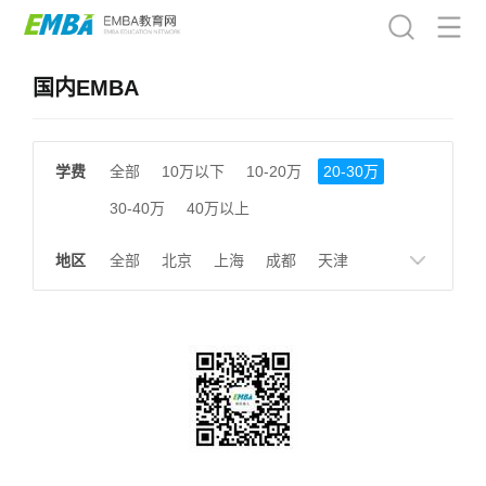
国内EMBA
学费
全部
10万以下
10-20万
20-30万
30-40万
40万以上
地区
全部
北京
上海
成都
天津
南京
湖南
贵州
浙江
江西
福建
广东
陕西
黑龙江
广西
湖北
云南
山东
安徽
甘肃
河南
大连
广州