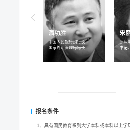
潘功胜
宋
道口金融学院常
中国人民银行副行长
原深
国家外汇管理局局长
书记
家金融研究院副
报名条件
1、具有国民教育系列大学本科或本科以上学