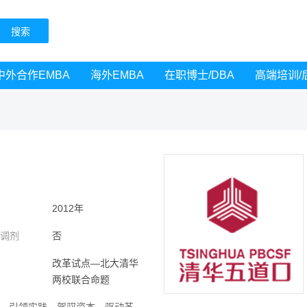
中外合作EMBA
海外EMBA
在职博士/DBA
高端培训/
间
2012年
受调剂
否
别
改革试点—北大清华
两校联合命题