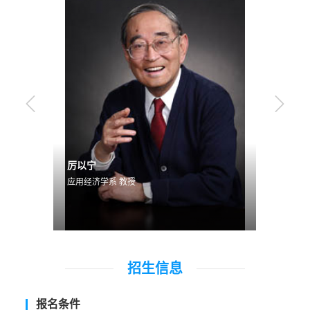
龚六堂
周黎安
应用经济系教授、博士生导师
应用经
招生信息
报名条件