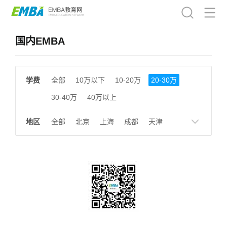
国内EMBA
学费
全部
10万以下
10-20万
20-30万
30-40万
40万以上
地区
全部
北京
上海
成都
天津
南京
湖南
贵州
浙江
江西
福建
广东
陕西
黑龙江
广西
湖北
云南
山东
安徽
甘肃
河南
大连
广州