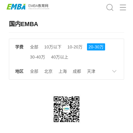
国内EMBA
学费
全部
10万以下
10-20万
20-30万
30-40万
40万以上
地区
全部
北京
上海
成都
天津
南京
湖南
贵州
浙江
江西
福建
广东
陕西
黑龙江
广西
湖北
云南
山东
安徽
甘肃
河南
大连
广州