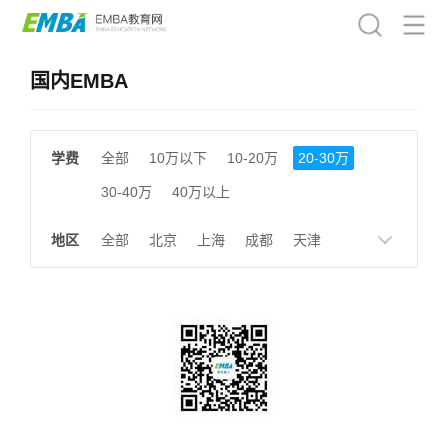
国内EMBA
学费
全部
10万以下
10-20万
20-30万
30-40万
40万以上
地区
全部
北京
上海
成都
天津
南京
湖南
贵州
浙江
江西
福建
广东
陕西
黑龙江
广西
湖北
云南
山东
安徽
甘肃
河南
大连
广州