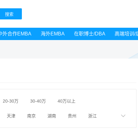
中外合作EMBA
海外EMBA
在职博士/DBA
高端培训/
20-30万
30-40万
40万以上
天津
南京
湖南
贵州
浙江
黑龙江
广西
湖北
云南
山东
广州