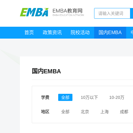
首页
政策资讯
院校活动
国内EMBA
国内EMBA
学费
全部
10万以下
10-20万
地区
全部
北京
上海
成都
江西
福建
广东
陕西
安徽
甘肃
河南
大连