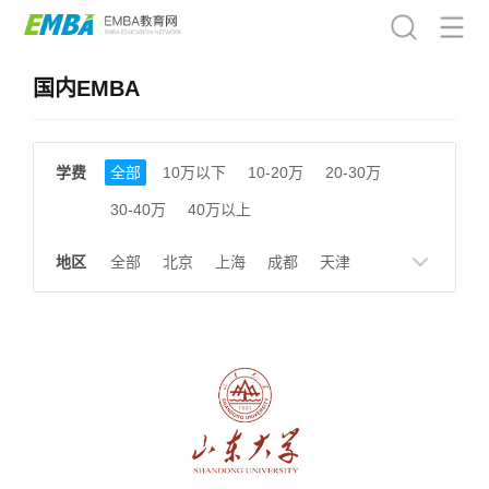
国内EMBA
学费
全部
10万以下
10-20万
20-30万
30-40万
40万以上
地区
全部
北京
上海
成都
天津
南京
湖南
贵州
浙江
江西
福建
广东
陕西
黑龙江
广西
湖北
云南
山东
安徽
甘肃
河南
大连
广州