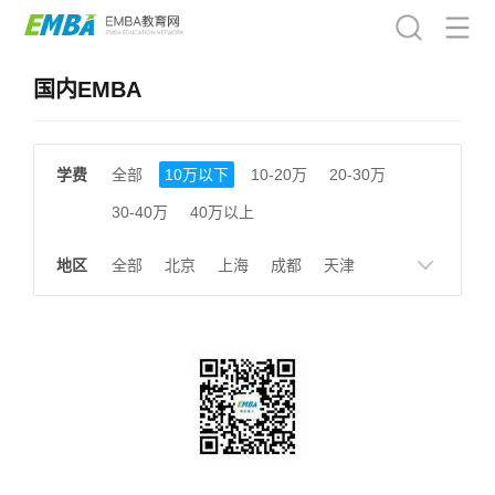
国内EMBA
学费
全部
10万以下
10-20万
20-30万
30-40万
40万以上
地区
全部
北京
上海
成都
天津
南京
湖南
贵州
浙江
江西
福建
广东
陕西
黑龙江
广西
湖北
云南
山东
安徽
甘肃
河南
大连
广州