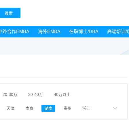
中外合作EMBA
海外EMBA
在职博士/DBA
高端培训/
20-30万
30-40万
40万以上
天津
南京
湖南
贵州
浙江
黑龙江
广西
湖北
云南
山东
广州