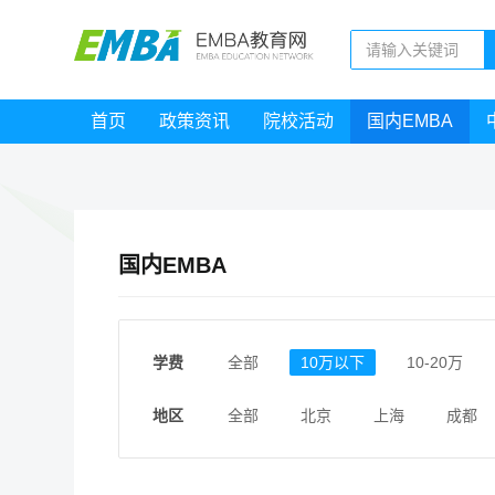
首页
政策资讯
院校活动
国内EMBA
国内EMBA
学费
全部
10万以下
10-20万
地区
全部
北京
上海
成都
江西
福建
广东
陕西
安徽
甘肃
河南
大连