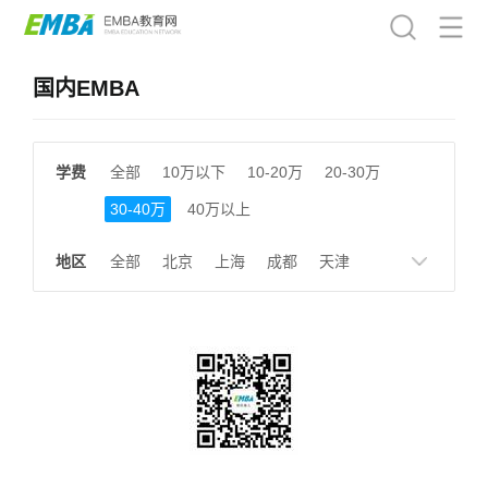
国内EMBA
学费
全部
10万以下
10-20万
20-30万
30-40万
40万以上
地区
全部
北京
上海
成都
天津
南京
湖南
贵州
浙江
江西
福建
广东
陕西
黑龙江
广西
湖北
云南
山东
安徽
甘肃
河南
大连
广州