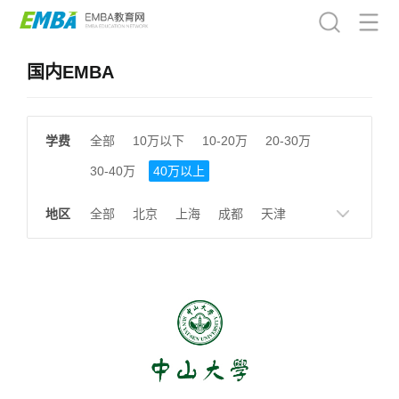
国内EMBA
学费
全部
10万以下
10-20万
20-30万
30-40万
40万以上
地区
全部
北京
上海
成都
天津
南京
湖南
贵州
浙江
江西
福建
广东
陕西
黑龙江
广西
湖北
云南
山东
安徽
甘肃
河南
大连
广州