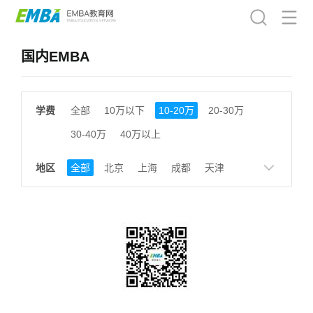
国内EMBA
学费
全部
10万以下
10-20万
20-30万
30-40万
40万以上
地区
全部
北京
上海
成都
天津
南京
湖南
贵州
浙江
江西
福建
广东
陕西
黑龙江
广西
湖北
云南
山东
安徽
甘肃
河南
大连
广州