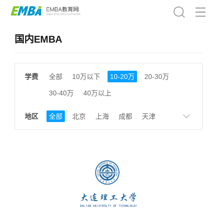
国内EMBA
学费
全部
10万以下
10-20万
20-30万
30-40万
40万以上
地区
全部
北京
上海
成都
天津
南京
湖南
贵州
浙江
江西
福建
广东
陕西
黑龙江
广西
湖北
云南
山东
安徽
甘肃
河南
大连
广州