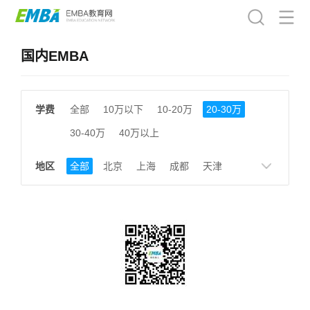
国内EMBA
学费
全部
10万以下
10-20万
20-30万
30-40万
40万以上
地区
全部
北京
上海
成都
天津
南京
湖南
贵州
浙江
江西
福建
广东
陕西
黑龙江
广西
湖北
云南
山东
安徽
甘肃
河南
大连
广州