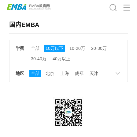
国内EMBA
学费
全部
10万以下
10-20万
20-30万
30-40万
40万以上
地区
全部
北京
上海
成都
天津
南京
湖南
贵州
浙江
江西
福建
广东
陕西
黑龙江
广西
湖北
云南
山东
安徽
甘肃
河南
大连
广州