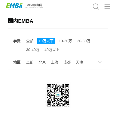
国内EMBA
学费
全部
10万以下
10-20万
20-30万
30-40万
40万以上
地区
全部
北京
上海
成都
天津
南京
湖南
贵州
浙江
江西
福建
广东
陕西
黑龙江
广西
湖北
云南
山东
安徽
甘肃
河南
大连
广州