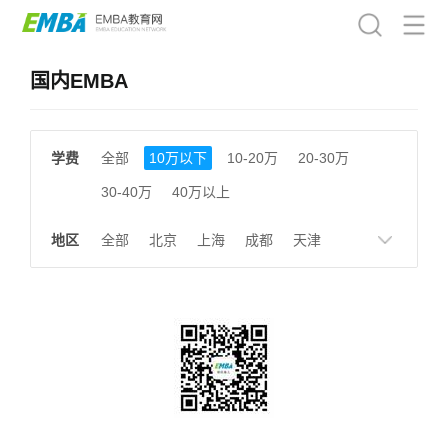
国内EMBA
学费
全部
10万以下
10-20万
20-30万
30-40万
40万以上
地区
全部
北京
上海
成都
天津
南京
湖南
贵州
浙江
江西
福建
广东
陕西
黑龙江
广西
湖北
云南
山东
安徽
甘肃
河南
大连
广州