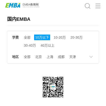
国内EMBA
学费
全部
10万以下
10-20万
20-30万
30-40万
40万以上
地区
全部
北京
上海
成都
天津
南京
湖南
贵州
浙江
江西
福建
广东
陕西
黑龙江
广西
湖北
云南
山东
安徽
甘肃
河南
大连
广州