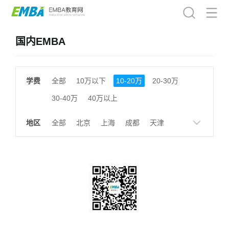
国内EMBA
学费
全部
10万以下
10-20万
20-30万
30-40万
40万以上
地区
全部
北京
上海
成都
天津
南京
湖南
贵州
浙江
江西
福建
广东
陕西
黑龙江
广西
湖北
云南
山东
安徽
甘肃
河南
大连
广州