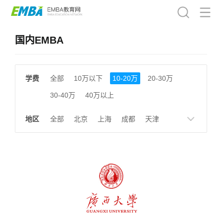
国内EMBA
学费
全部
10万以下
10-20万
20-30万
30-40万
40万以上
地区
全部
北京
上海
成都
天津
南京
湖南
贵州
浙江
江西
福建
广东
陕西
黑龙江
广西
湖北
云南
山东
安徽
甘肃
河南
大连
广州