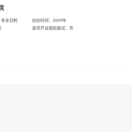
院
：非全日制
创办时间：2009年
万
是否开设提前面试：否