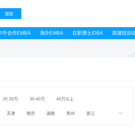
中外合作EMBA
海外EMBA
在职博士/DBA
高端培训/
20-30万
30-40万
40万以上
天津
南京
湖南
贵州
浙江
黑龙江
广西
湖北
云南
山东
广州