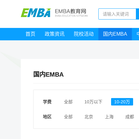
首页
政策资讯
院校活动
国内EMBA
国内EMBA
学费
全部
10万以下
10-20万
地区
全部
北京
上海
成都
江西
福建
广东
陕西
安徽
甘肃
河南
大连