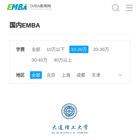
国内EMBA
学费
全部
10万以下
10-20万
20-30万
30-40万
40万以上
地区
全部
北京
上海
成都
天津
南京
湖南
贵州
浙江
江西
福建
广东
陕西
黑龙江
广西
湖北
云南
山东
安徽
甘肃
河南
大连
广州