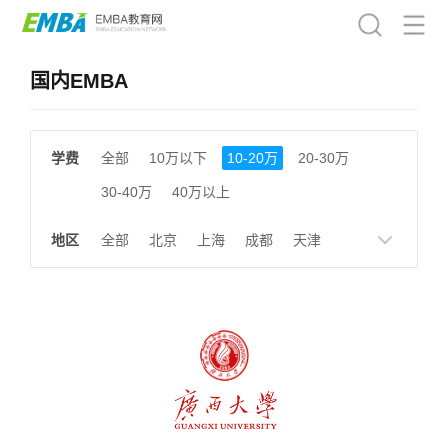
国内EMBA
学费
全部
10万以下
10-20万
20-30万
30-40万
40万以上
地区
全部
北京
上海
成都
天津
南京
湖南
贵州
浙江
江西
福建
广东
陕西
黑龙江
广西
湖北
云南
山东
安徽
甘肃
河南
大连
广州