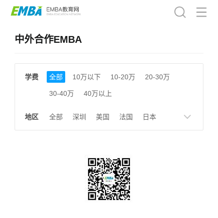
中外合作EMBA
学费
全部
10万以下
10-20万
20-30万
30-40万
40万以上
地区
全部
深圳
美国
法国
日本
德国
英国
瑞士
韩国
新加坡
香港
北京
上海
成都
天津
南京
湖南
贵州
浙江
江西
福建
广东
陕西
黑龙江
广西
湖北
云南
山东
安徽
甘肃
河南
大连
广州
北京及香港