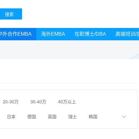
中外合作EMBA
海外EMBA
在职博士/DBA
高端培训/
20-30万
30-40万
40万以上
日本
德国
英国
瑞士
韩国
成都
天津
南京
湖南
贵州
陕西
黑龙江
广西
湖北
云南