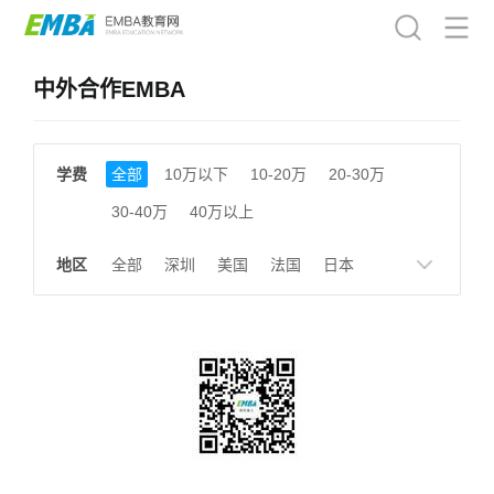
中外合作EMBA
学费
全部
10万以下
10-20万
20-30万
30-40万
40万以上
地区
全部
深圳
美国
法国
日本
德国
英国
瑞士
韩国
新加坡
香港
北京
上海
成都
天津
南京
湖南
贵州
浙江
江西
福建
广东
陕西
黑龙江
广西
湖北
云南
山东
安徽
甘肃
河南
大连
广州
北京及香港