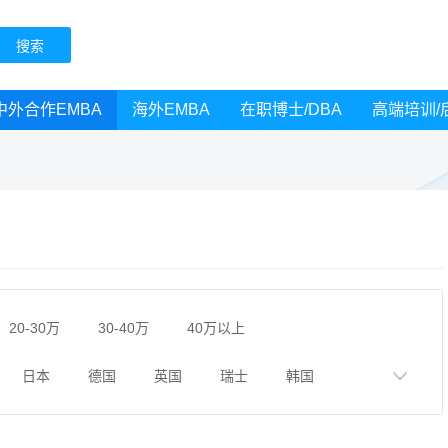
中外合作EMBA
海外EMBA
在职博士/DBA
高端培训/
20-30万
30-40万
40万以上
日本
德国
英国
瑞士
韩国
成都
天津
南京
湖南
贵州
陕西
黑龙江
广西
湖北
云南