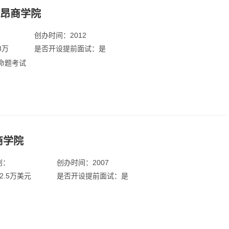
里昂商学院
大连
广州
北京及香港
：
创办时间：2012
8万
是否开设提前面试：是
命题考试
D商学院
别：
创办时间：2007
2.5万美元
是否开设提前面试：是