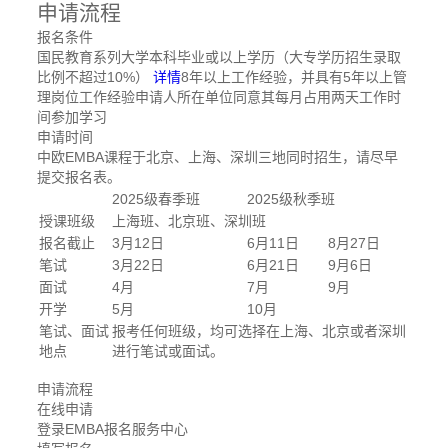
申请流程
报名条件
国民教育系列大学本科毕业或以上学历（大专学历招生录取
比例不超过10%）
详情
8年以上工作经验，并具有5年以上管
理岗位工作经验申请人所在单位同意其每月占用两天工作时
间参加学习
申请时间
中欧EMBA课程于北京、上海、深圳三地同时招生，请尽早
提交报名表。
2025级春季班
2025级秋季班
授课班级
上海班、北京班、深圳班
报名截止
3月12日
6月11日
8月27日
笔试
3月22日
6月21日
9月6日
面试
4月
7月
9月
开学
5月
10月
笔试、面试
报考任何班级，均可选择在上海、北京或者深圳
地点
进行笔试或面试。
申请流程
在线申请
登录EMBA报名服务中心