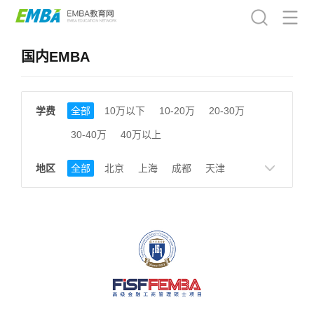
国内EMBA
学费
全部
10万以下
10-20万
20-30万
30-40万
40万以上
地区
全部
北京
上海
成都
天津
南京
湖南
贵州
浙江
江西
福建
广东
陕西
黑龙江
广西
湖北
云南
山东
安徽
甘肃
河南
大连
广州