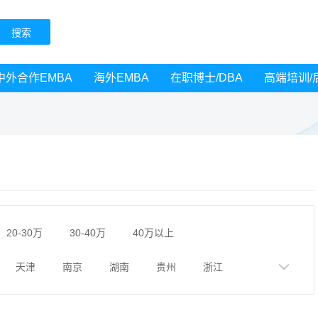
中外合作EMBA
海外EMBA
在职博士/DBA
高端培训/
20-30万
30-40万
40万以上
天津
南京
湖南
贵州
浙江
黑龙江
广西
湖北
云南
山东
广州