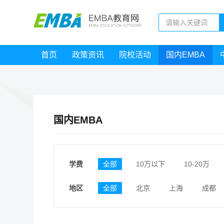
首页
政策资讯
院校活动
国内EMBA
国内EMBA
学费
全部
10万以下
10-20万
地区
全部
北京
上海
成都
江西
福建
广东
陕西
安徽
甘肃
河南
大连