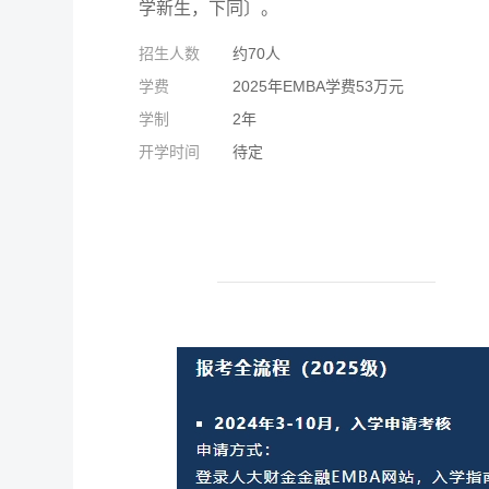
学新生，下同〕。
招生人数
约70人
学费
2025年EMBA学费53万元
学制
2年
开学时间
待定