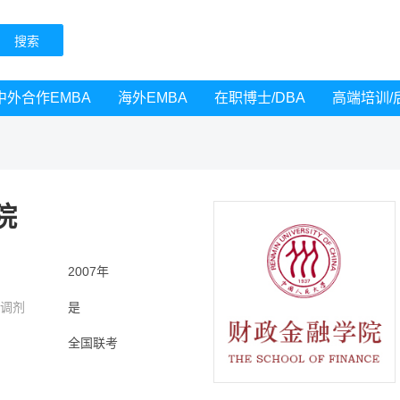
中外合作EMBA
海外EMBA
在职博士/DBA
高端培训/
院
间
2007年
受调剂
是
别
全国联考