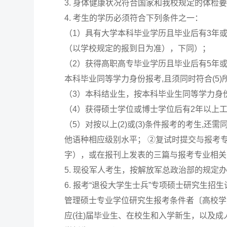
3. 身体健康状况符合国家和我校规定的体检
4. 考生的学历必须符合下列条件之一：
（1）具有大学本科毕业学历且毕业后有3年
（以学校规定的报到日为准），下同）；
（2）获得高职高专毕业学历且毕业后有5年
本科毕业同等学力身份报考,且须同时符合(5
（3）本科结业生，按本科毕业生同等学力身份
（4）获得硕士学位或博士学位后有2年以上
（5）对按以上(2)或(3)条件报考的考生,还
他语种相应级别水平； ②复试时提交与报考
字），或在报刊上发表的三篇与报考专业相关
5. 现役军人考生，按解放军总政治部的规定
6. 报考“退役大学生士兵”专项硕士研究生
管理硕士专业学位研究生报考条件者〔高校学
应(往)届毕业生、在校生和入学新生，以及成