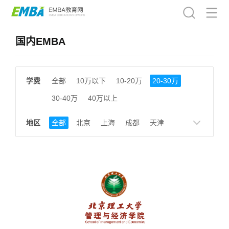
国内EMBA
学费
全部
10万以下
10-20万
20-30万
30-40万
40万以上
地区
全部
北京
上海
成都
天津
南京
湖南
贵州
浙江
江西
福建
广东
陕西
黑龙江
广西
湖北
云南
山东
安徽
甘肃
河南
大连
广州