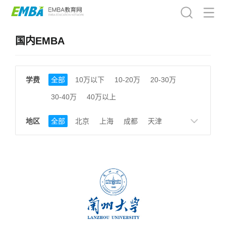
国内EMBA
学费
全部
10万以下
10-20万
20-30万
30-40万
40万以上
地区
全部
北京
上海
成都
天津
南京
湖南
贵州
浙江
江西
福建
广东
陕西
黑龙江
广西
湖北
云南
山东
安徽
甘肃
河南
大连
广州