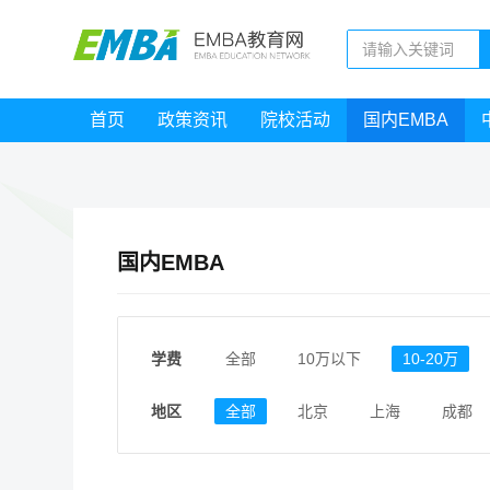
首页
政策资讯
院校活动
国内EMBA
国内EMBA
学费
全部
10万以下
10-20万
地区
全部
北京
上海
成都
江西
福建
广东
陕西
安徽
甘肃
河南
大连