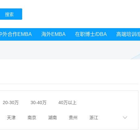
中外合作EMBA
海外EMBA
在职博士/DBA
高端培训/
20-30万
30-40万
40万以上
天津
南京
湖南
贵州
浙江
黑龙江
广西
湖北
云南
山东
广州