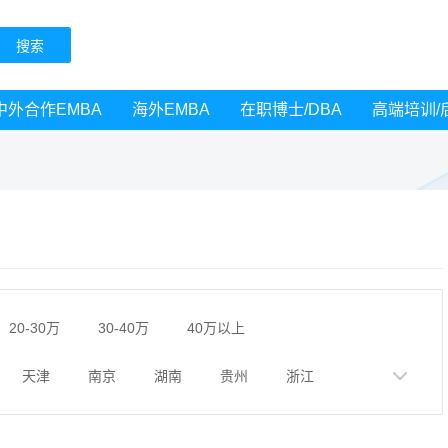
中外合作EMBA
海外EMBA
在职博士/DBA
高端培训/
20-30万
30-40万
40万以上
天津
南京
湖南
贵州
浙江
黑龙江
广西
湖北
云南
山东
广州