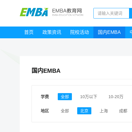
首页
政策资讯
院校活动
国内EMBA
国内EMBA
学费
全部
10万以下
10-20万
地区
全部
北京
上海
成都
江西
福建
广东
陕西
安徽
甘肃
河南
大连