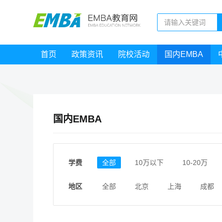
首页
政策资讯
院校活动
国内EMBA
国内EMBA
学费
全部
10万以下
10-20万
地区
全部
北京
上海
成都
江西
福建
广东
陕西
安徽
甘肃
河南
大连