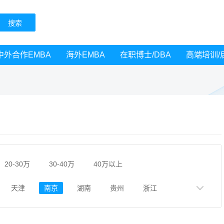
中外合作EMBA
海外EMBA
在职博士/DBA
高端培训/
20-30万
30-40万
40万以上
天津
南京
湖南
贵州
浙江
黑龙江
广西
湖北
云南
山东
广州