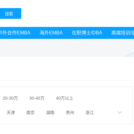
中外合作EMBA
海外EMBA
在职博士/DBA
高端培训/
20-30万
30-40万
40万以上
天津
南京
湖南
贵州
浙江
黑龙江
广西
湖北
云南
山东
广州