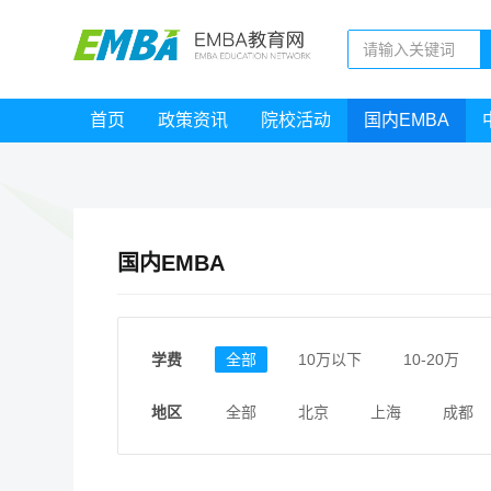
首页
政策资讯
院校活动
国内EMBA
国内EMBA
学费
全部
10万以下
10-20万
地区
全部
北京
上海
成都
江西
福建
广东
陕西
安徽
甘肃
河南
大连