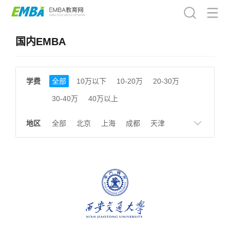
国内EMBA
学费
全部
10万以下
10-20万
20-30万
30-40万
40万以上
地区
全部
北京
上海
成都
天津
南京
湖南
贵州
浙江
江西
福建
广东
陕西
黑龙江
广西
湖北
云南
山东
安徽
甘肃
河南
大连
广州