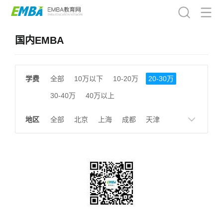
国内EMBA
学费
全部
10万以下
10-20万
20-30万
30-40万
40万以上
地区
全部
北京
上海
成都
天津
南京
湖南
贵州
浙江
江西
福建
广东
陕西
黑龙江
广西
湖北
云南
山东
安徽
甘肃
河南
大连
广州