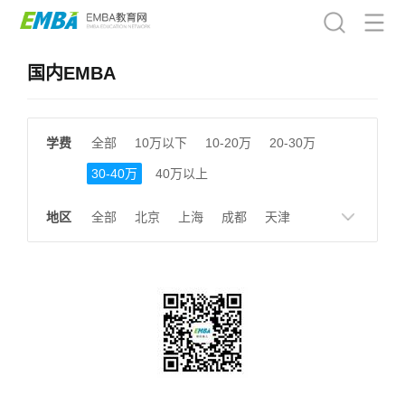
国内EMBA
学费
全部
10万以下
10-20万
20-30万
30-40万
40万以上
地区
全部
北京
上海
成都
天津
南京
湖南
贵州
浙江
江西
福建
广东
陕西
黑龙江
广西
湖北
云南
山东
安徽
甘肃
河南
大连
广州