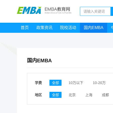
首页
政策资讯
院校活动
国内EMBA
国内EMBA
学费
全部
10万以下
10-20万
地区
全部
北京
上海
成都
江西
福建
广东
陕西
安徽
甘肃
河南
大连