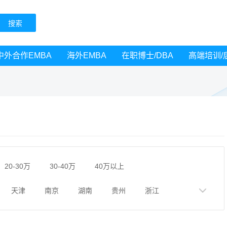
中外合作EMBA
海外EMBA
在职博士/DBA
高端培训/
20-30万
30-40万
40万以上
天津
南京
湖南
贵州
浙江
黑龙江
广西
湖北
云南
山东
广州