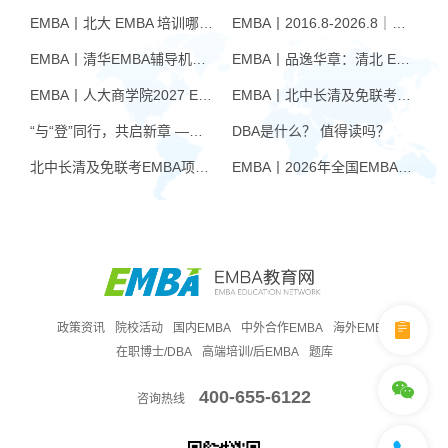
EMBA丨北大 EMBA 培训哪家好？从招生逻辑看选择标准
EMBA丨2016.8-2026.8｜品逸华章EMBA10周年：一群人，一条上岸路
EMBA丨清华EMBA辅导机构推荐：怎么选才不踩坑
EMBA丨品逸华章：清北 EMBA 辅导的学院派实力全景
EMBA丨人大商学院2027 EMBA招生 高额奖学金+前置赋能通道
EMBA丨北中长清及免联考EMBA项目申请时间汇总（7月篇）
“与“登”同行，共启新章 —— 樊登老师与品逸华章团队新年聚会
DBA是什么？ 值得读吗？
北中长清及免联考EMBA项目申请时间汇总（4月篇）
EMBA丨2026年全国EMBA学费汇总
政策资讯
院校活动
国内EMBA
中外合作EMBA
海外EMBA
在职博士/DBA
高端培训/后EMBA
题库
400-655-6122
咨询热线