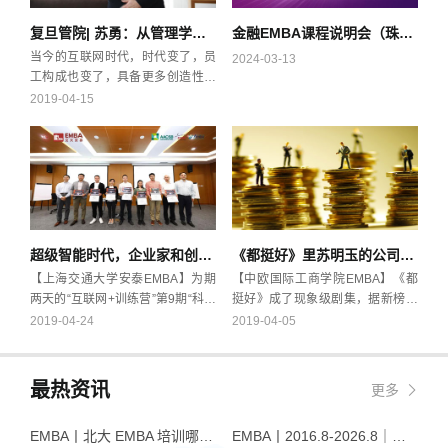
复旦管院| 苏勇：从管理学看“996”，真相是什么？
金融EMBA课程说明会（珠海站）丨活动预告
当今的互联网时代，时代变了，员
2024-03-13
工构成也变了，具备更多创造性劳
动的工作性质也变了，所以，仅仅
2019-04-15
工作时间的延长其意义还有那么重
要吗？这几天，“996”成为网议热
点。所谓“996”，指的是上班时间从
早9点到晚9点，一周6天。网友用
这三个数字来泛指企业要求员工经
常性加班，以致于将身体弄垮，导
致“上班996，生病ICU（危重病
超级智能时代，企业家和创业者如何为自己增值 | 营员感悟
《都挺好》里苏明玉的公司为何会内讧？会计学教授怎么看
房）”。对于“996”，老板大多赞
成，并以自身为例，马云、刘强东
【上海交通大学安泰EMBA】为期
【中欧国际工商学院EMBA】《都
等大佬就是例证。员工多数反对，
两天的“互联网+训练营”第9期“科技
挺好》成了现象级剧集，据新榜统
但大多是“敢怒不敢言”，以至于只
史纲与文明进化”圆满落下帷幕，除
计，与其相关的微博话题，阅读量
2019-04-24
2019-04-05
能在网上吐槽。
了营长吴军老师满满两天的干货课
上亿的至少有42个。姚晨扮演的苏
程，上海交通大学安泰EMBA还带
明玉在原生家庭与公司斗争中的经
领大家，参访了国内人工智能的领
历，牵动着千万人心。旁观剧情，
最热资讯
更多
导者——深兰科技。同时包括冰壶
剧中职业经理人孙副总为何与老板
拓展、分组讨论、小组分享、导师
蒙总不是一条心？信任的成本为何
EMBA丨北大 EMBA 培训哪家好？从招生逻辑看选择标准
EMBA丨2016.8-2026.8｜品逸华章EMBA10周年：一群人，一条上岸路
点评。从历史到当下，营员们究竟
如此高？捆绑苏明玉对公司忠诚的