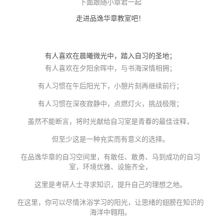
下面跟随小章君一起
走进品逸华章教室吧！
有人喜欢在晨曦微光中，踏入自习的圣地；
有人喜欢在夕阳余晖中，与书海深情相拥；
有人习惯在午后阳光下，小憩片刻再继续前行；
有人习惯在深夜寂静中，点燃灯火，挑战极限；
虽然不能断言，将时光献给自习室是青春的最佳诠释，
但至少这是一种充实而有意义的选择。
在品逸华章的自习空间里，有敢任、敢勇、马到成功的自习
室，环境优雅、设施齐全，
这里是考研人士寻求知识，提升自己的理想之地。
在这里，你可以尽情沐浴学习的阳光，让思绪的翅膀在知识的
海洋中翱翔。