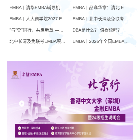
从中得到了哪些启示又有哪些感想
为何是私人感恩而非制度？老蒙总
EMBA丨清华EMBA辅导机构推荐：怎么选才不踩坑
EMBA丨品逸华章：清北 EMBA 辅导的学院派实力全景
呢？我们就一起来看一下吧！
将企业传承给小蒙总为何要早早谋
划，从长计议？当一次审计都能扰
EMBA丨人大商学院2027 EMBA招生 高额奖学金+前置赋能通道
EMBA丨北中长清及免联考EMBA项目申请时间汇总（7月篇）
乱公司业务运转时，财务总监老毛
该如何作为？一个健康的企业又要
“与“登”同行，共启新章 —— 樊登老师与品逸华章团队新年聚会
DBA是什么？ 值得读吗？
拥有怎样的财务观？
北中长清及免联考EMBA项目申请时间汇总（4月篇）
EMBA丨2026年全国EMBA学费汇总