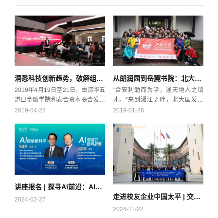
洞悉科技创新趋势，破解组织成长密码 | 崇岭首期上海课堂
从朗润园到岳麓书院：北大《曾国藩管理方略》课程侧记(图
2019年4月19日至21日，由清华五
“合安利勉而为学，通天地人之谓
道口金融学院和泰合资本联合发起
才。”来到湘江之畔，北大国发院
的“崇岭计划”首期班学员在上海进
EMBA2018级学员们不禁豪情满
2019-04-23
2019-01-26
行了为期三天的移动课堂参访与学
怀。金戈铁马中，湘军的整严与勇
习。同学们走进上交所、依图科技
猛从何而来？岳麓书院里，大儒朱
以及华住集团，分别就科创板政
熹与张栻的会讲，可仍振聋发聩？
策、人工智能发展与趋势、华住的
富厚堂内，曾氏家族何以绵延八
产品研发升级与品牌打造进行了深
代、个个精英？历史不再是凝固
度交流。清华大学国际生物经济研
的。当你与历史深情对视，历史就
究中心主任、原科技部发展战略研
生动起来，成为现实的一部分。 无
讲座报名 | 探寻AI前沿：AI时代下的新科学及蓝海战略
究院副院长王宏广教授，华业天成
论是马陵之战、孟良崮战役蕴含的
走进校友企业中国太平 | 交大高金EMBA参访保险央企
资本创始合伙人、华为前高级副总
“孙子兵法”，还是毛泽东指挥四渡
2024-02-27
裁孙业林进行了精彩授课。“崇岭计
赤水的“机动灵活”；无论是丝绸路
2024-11-22
划”是由清华五道口金融学院和泰合
上汉唐盛世的雄浑开阔，还是岳麓