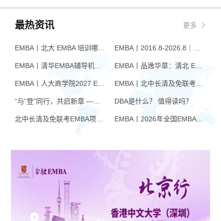
资本联合打造的企业家培训项目，
书院、富厚堂里的书生意气，北大
旨在打造新经济企业家学习型组
国发院宫玉振教授都在以历史的眼
最热资讯
更多
织。
光审视领导力，以现
EMBA丨北大 EMBA 培训哪家好？从招生逻辑看选择标准
EMBA丨2016.8-2026.8｜品逸华章EMBA10周年：一群人，一条上岸路
EMBA丨清华EMBA辅导机构推荐：怎么选才不踩坑
EMBA丨品逸华章：清北 EMBA 辅导的学院派实力全景
EMBA丨人大商学院2027 EMBA招生 高额奖学金+前置赋能通道
EMBA丨北中长清及免联考EMBA项目申请时间汇总（7月篇）
“与“登”同行，共启新章 —— 樊登老师与品逸华章团队新年聚会
DBA是什么？ 值得读吗？
北中长清及免联考EMBA项目申请时间汇总（4月篇）
EMBA丨2026年全国EMBA学费汇总