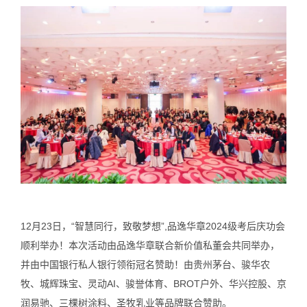
12月23日，“智慧同行，致敬梦想”,品逸华章2024级考后庆功会
顺利举办！本次活动由品逸华章联合新价值私董会共同举办，
并由中国银行私人银行领衔冠名赞助！由贵州茅台、骏华农
牧、城辉珠宝、灵动AI、骏誉体育、BROT户外、华兴控股、京
润易驰、三棵树涂料、圣牧乳业等品牌联合赞助。