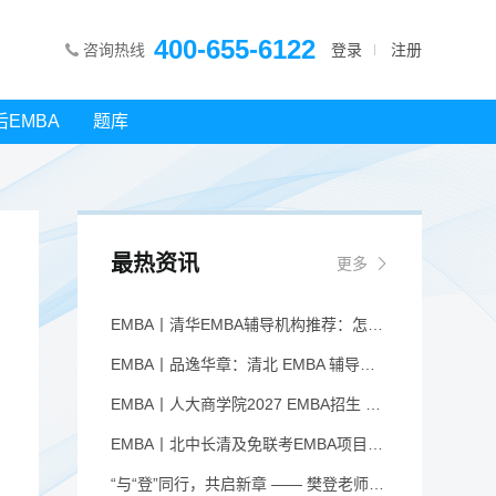
400-655-6122
咨询热线
登录
注册
后EMBA
题库
最热资讯
更多
EMBA丨清华EMBA辅导机构推荐：怎么选才不踩坑
EMBA丨品逸华章：清北 EMBA 辅导的学院派实力全景
EMBA丨人大商学院2027 EMBA招生 高额奖学金+前置赋能通道
EMBA丨北中长清及免联考EMBA项目申请时间汇总（7月篇）
“与“登”同行，共启新章 —— 樊登老师与品逸华章团队新年聚会