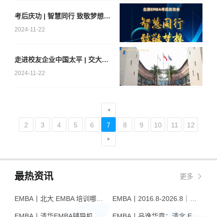
考后庆功 | 智慧同行 致敬梦想——2024高端学习者社交盛宴
2024-11-22
走进校友企业中国太平 | 交大高金EMBA参访保险央企
2024-11-22
2
3
4
5
6
7
8
9
10
11
12
最热资讯
更多
EMBA丨北大 EMBA 培训哪家好？从招生逻辑看选择标准
EMBA丨2016.8-2026.8｜品逸华章EMBA10周年：一群人，一条上岸路
EMBA丨清华EMBA辅导机构推荐：怎么选才不踩坑
EMBA丨品逸华章：清北 EMBA 辅导的学院派实力全景