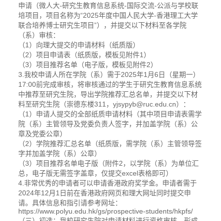
申请（微人大-研究生教育信息系统-国际交流-公派与学校联
培项目，项目名称为“2025年度中国人民大学-香港理工大学
联合培养博士研究生项目”），并提交以下材料至各学院
（系）审核：
（1）向理大提交的申请材料（纸质版）
（2）项目申请表（纸质版，模板见附件1）
（3）项目推荐名单（电子版，模板见附件2）
3.我校申请人所在学院（系）需于2025年1月6日（星期一）
17:00前完成审核，将审核通过的学生于研究生教育信息系统
中推荐至研究生院，导出学院推荐汇总名单，并提交以下材
料至研究生院（崇德东楼311，yjsypyb@ruc.edu.cn）：
（1）申请人提交的全部纸质申请材料（其中项目申请表需学
院（系）主管领导及党委负责人签字，并加盖学院（系）公
章及党委公章）
（2）学院推荐汇总名单（纸质版，需学院（系）主管领导签
字并加盖学院（系）公章）
（3）项目推荐名单电子版（附件2，以学院（系）为单位汇
总，电子版无需签字盖章，仅提交excel表格即可）
4.非常优秀的申请者可以申请香港政府奖学金。申请者需于
2024年12月1日前在香港政府网页和理大网址同时提交申
请。具体信息和指引请参考网址：
https://www.polyu.edu.hk/gs/prospective-students/hkpfs/
（三）初选：我校研究生院对申请材料进行资格审核，形成