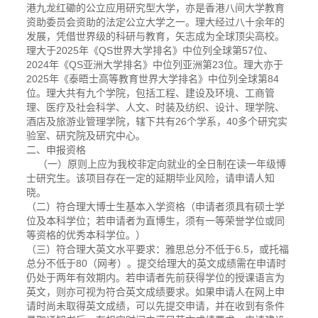
港九龙红磡的公立应用研究型大学，亦是香港八间大学教育
资助委员会资助的法定公立大学之一。理大经过八十余年的
发展，凭借世界级的科研与教育，矢志成为全球顶尖高校。
理大于2025年《QS世界大学排名》中位列全球第57位、
2024年《QS亚洲大学排名》中位列亚洲第23位。理大亦于
2025年《泰晤士高等教育世界大学排名》中位列全球第84
位。理大共有九个学院，包括工程、建设及环境、工商管
理、医疗及社会科学、人文、时装及纺织、设计、理学院、
酒店及旅游业管理学院，辖下共有26个学系，40多个研究实
验室、研究院及研究中心。
二、申报资格
（一）原则上应为我校非定向就业的全日制在读一年级博
士研究生。该项目存在一定的延期毕业风险，请申请人知
晓。
（二）符合理大博士生基本入学资格（申请者须具有硕士学
位及本科学位；若申请者为直博生，须有一等荣誉学位或同
等资格的优秀本科学位。）
（三）符合理大英文水平要求：雅思总分不低于6.5，或托福
总分不低于80（网考）。提交给理大的英文成绩需在申请时
仍处于两年有效期内。若申请者先前获得学位的授课语言为
英文，则亦可视为符合英文成绩要求。如果申请人在网上申
请时尚未取得英文成绩，可以先提交申请，并在收到有条件