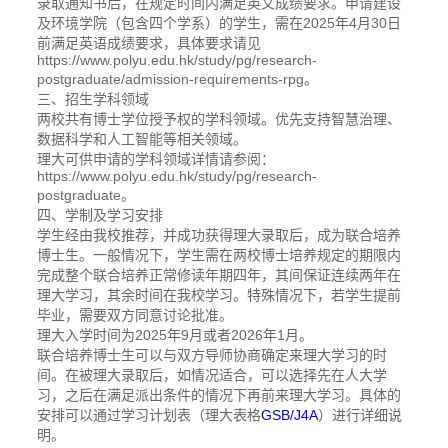
录取通知书后，在规定时间内满足英文成绩要求。申请建设
及环境学院（包含四个学系）的学生，需在2025年4月30日
前满足英语成绩要求，具体要求请见
https://www.polyu.edu.hk/study/pg/research-
postgraduate/admission-requirements-rpg。
三、招生学科领域
两校共有博士学位授予权的学科领域。优先支持智慧治理、
数据科学和人工智能等相关领域。
理大可供申请的学科领域详情请参阅：
https://www.polyu.edu.hk/study/pg/research-
postgraduate。
四、学制及学习安排
学生经由我校推荐，并成功获得理大录取后，成为联合培养
博士生。一般情况下，学生需在两校博士培养规定的期限内
完成整个联合培养正常修读年期四年，其间保证连续两年在
理大学习，其余时间在我校学习。特殊情况下，若学生提前
毕业，需要双方同意讨论批准。
理大入学时间为2025年9月或者2026年1月。
联合培养博士生可以与双方导师协商确定来理大学习的时
间。在被理大录取后，如情况适合，可以选择先在人大学
习，之后在满足派出条件的情况下再前来理大学习。具体的
安排可以通过学习计划表（理大表格
GSB/J4A
）进行详细说
明。