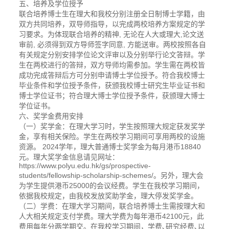
五、培养及学位授予
联合培养博士生在理大和我校分别注册全日制博士学籍，由
双方共同培养，双导师指导，以完成两校培养方案规定的学
习要求。为体现联合培养的精神, 无论在人大或理大,论文送
审前, 必须得到双方导师签字同意, 方能送审。两校按照各自
有关规定分别安排学位论文评审以及分别举行论文答辩。学
生在两校进行的答辩，双方导师均需参加。学生需在两校皆
成功完成答辩后方可分别申请博士学位授予。符合我校博士
毕业条件和学位授予条件，获颁我校博士研究生毕业证书和
博士学位证书；符合理大博士学位授予条件，获颁理大博士
学位证书。
六、奖学金费用安排
（一）奖学金：在理大学习时，学生按照理大规定获发奖学
金，享有相关保险。学生在两校学习期间可享用两校的设施
资源。 2024学年，理大普通博士奖学金为每月港币18840
元。理大奖学金信息请见网址：
https://www.polyu.edu.hk/gs/prospective-
students/fellowship-scholarship-schemes/。另外，理大会
为学生提供港币25000的会议经费。学生在我校学习期间，
依据我校规定，由我校发放奖助学金，理大停发奖学金。
（二）学费：在理大学习期间，联合培养博士生需按理大和
人大相关规定支付学费。理大学费为每年港币42100元，此
费用每年分两学期交。在我校学习期间，学费､研究经费､以