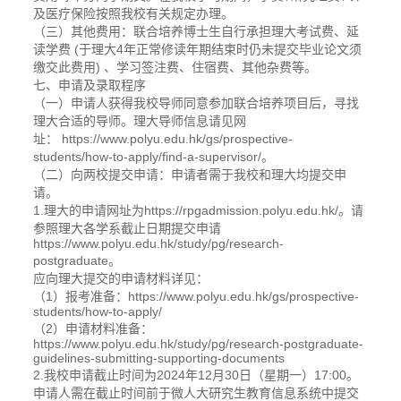
及医疗保险按照我校有关规定办理。
（三）其他费用：联合培养博士生自行承担理大考试费、延
读学费 (于理大4年正常修读年期结束时仍未提交毕业论文须
缴交此费用) 、学习签注费、住宿费、其他杂费等。
七、申请及录取程序
（一）申请人获得我校导师同意参加联合培养项目后，寻找
理大合适的导师。理大导师信息请见网
址： https://www.polyu.edu.hk/gs/prospective-
students/how-to-apply/find-a-supervisor/。
（二）向两校提交申请：申请者需于我校和理大均提交申
请。
1.理大的申请网址为https://rpgadmission.polyu.edu.hk/。请
参照理大各学系截止日期提交申请
https://www.polyu.edu.hk/study/pg/research-
postgraduate。
应向理大提交的申请材料详见：
（1）报考准备：https://www.polyu.edu.hk/gs/prospective-
students/how-to-apply/
（2）申请材料准备：
https://www.polyu.edu.hk/study/pg/research-postgraduate-
guidelines-submitting-supporting-documents
2.我校申请截止时间为2024年12月30日（星期一）17:00。
申请人需在截止时间前于微人大研究生教育信息系统中提交