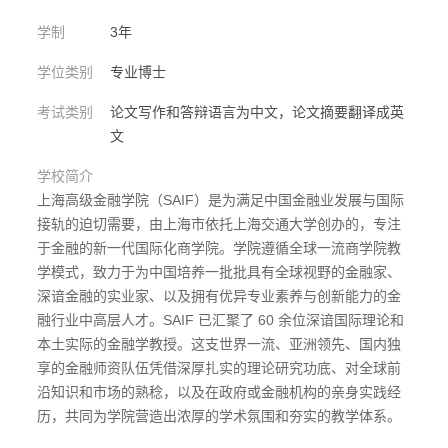
学制
3年
学位类别
专业博士
考试类别
论文写作和答辩语言为中文，论文摘要翻译成英
文
学校简介
上海高级金融学院（SAIF）是为满足中国金融业发展与国际
接轨的迫切需要，由上海市依托上海交通大学创办的，专注
于金融的新一代国际化商学院。学院遵循全球一流商学院教
学模式，致力于为中国培养一批批具有全球视野的金融家、
深谙金融的实业家、以及拥有优异专业素养与创新能力的金
融行业中高层人才。SAIF 已汇聚了 60 余位深谙国际理论和
本土实际的金融学教授。这支世界一流、亚洲领先、国内独
享的金融师资队伍凭借深厚扎实的理论研究功底、对全球前
沿知识和市场的熟稔，以及在政府或金融机构的亲身实践经
历，共同为学院营造出浓厚的学术氛围和夯实的教学体系。