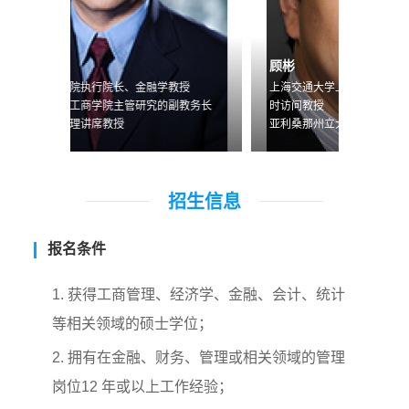
顾彬
黄海洲
授
上海交通大学上海高级金融学院管理信息系统全
上海高
教务长
时访问教授
中国国
亚利桑那州立大学凯瑞商学院任信息系统系教授
经理
招生信息
报名条件
1. 获得工商管理、经济学、金融、会计、统计
等相关领域的硕士学位；
2. 拥有在金融、财务、管理或相关领域的管理
岗位12 年或以上工作经验；