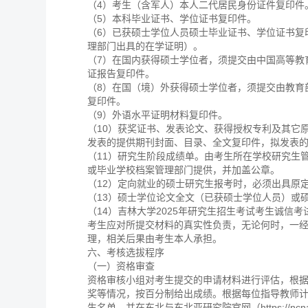
（4）考生（含军人）本人二代居民身份证件复印件
（5）本科毕业证书、学位证书复印件。
（6）已获硕士学位人员硕士毕业证书、学位证书复
理部门出具的在学证明）。
（7）在国内获得硕士学位者，须提交由中国高等教育学生信息
证报告复印件。
（8）在国（境）外获得硕士学位者，须提交由教育部留学服务中
复印件。
（9）外语水平证明材料复印件。
（10）获奖证书、发表论文、获得授权专利及其它
发表的提供期刊封面、目录、全文复印件，拟发表
（11）研究生阶段成绩单。由考生所在学校研究生
或毕业学校档案管理部门提供，并加盖公章。
（12）定向就业的硕士研究生报考时，必须出具原
（13）硕士学位论文全文（已获硕士学位人员）或
（14）吉林大学2025年研究生招生考试考生诚信
考生应对所提交材料的真实性负责，无论何时，一
理，相关后果由考生本人承担。
六、考核选拔程序
（一）资格审查
资格审核小组对考生提交的申请材料进行评估，根
奖等情况，按百分制给出成绩。根据每位指导教师计
生名单，并在东北与东北亚研究院官网（https://ncn