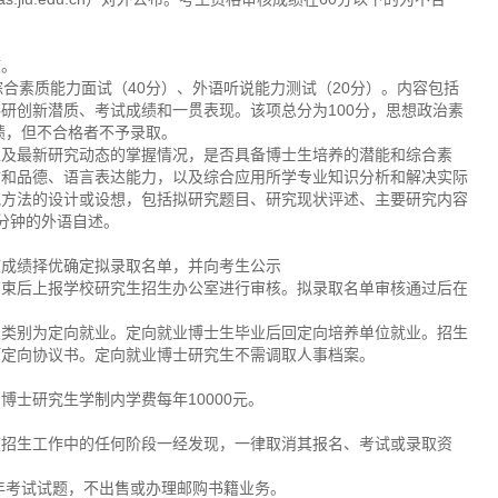
核。
合素质能力面试（40分）、外语听说能力测试（20分）。内容包括
研创新潜质、考试成绩和一贯表现。该项总分为100分，思想政治素
绩，但不合格者不予录取。
以及最新研究动态的掌握情况，是否具备博士生培养的潜能和综合素
质和品德、语言表达能力，以及综合应用所学专业知识分析和解决实际
究方法的设计或设想，包括拟研究题目、研究现状评述、主要研究内容
分钟的外语自述。
核成绩择优确定拟录取名单，并向考生公示
示期为3天，公示结束后上报学校研究生招生办公室进行审核。拟录取名单审核通过后在
取类别为定向就业。定向就业博士生毕业后回定向培养单位就业。招生
订定向协议书。定向就业博士研究生不需调取人事档案。
士研究生学制内学费每年10000元。
在招生工作中的任何阶段一经发现，一律取消其报名、考试或录取资
年考试试题，不出售或办理邮购书籍业务。