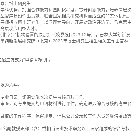
北京）博士研究生！
合学科优势，加强合作能力和国际化程度，提升创新能力，培养高层次
新型智库建设作出贡献，联合国家相关研究机构而成立的非实体机构。
生导师招收博士研究生，以问题为导向，开展对政治经济学、马克思主
养高层次应用型人才。
京）”机构设置的决定》（校党发[2023]12号），吉林大学创新发
学创新发展研究院（北京）2025年博士研究生招生相关工作由吉林
生招生方式为“申请考核制”。
年限为六年。
及专业目录，组织实施本次招生考核录取工作。
行审查，对考生提交的申请材料进行评估，确定进入综合考核的考生名
试录取的工作程序、保密规定、信息公开公示和工作人员的廉洁廉政等
5名副教授职称（含）或相当专业技术职务以上专家组成的综合考核