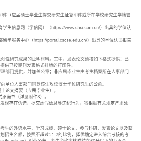
。
印件（应届硕士毕业生提交研究生证复印件或所在学校研究生学籍管
网（学信网）（https://www.chsi.com.cn/）出具的学位认
心（https://portal.cscse.edu.cn/）出具的学位认证报告
原创性研究成果的证明材料。其中，发表论文请按如下格式提供：已
的提供已按期刊发表格式排版的打印件。
管理部门提供，并加盖公章；非应届毕业生由考生档案所在人事部门
定向单位人事部门同意该生攻读博士学位研究生的公函。
硕士论文摘要（应届毕业生）。
考试承诺书（详见附件3）。
经发现存在伪造、提交虚假信息等违纪行为，将根据有关规定严肃处
据考生的外语水平、学习成绩、硕士论文、参与科研、发表论文以及获
划招生名额，按照不超过1：2的比例，择优确定进入综合考核的考
as.jlu.edu.cn）对外公布。考生资格审核成绩在60分以下的为不合