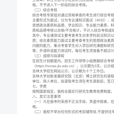
格，不予进入下一阶段的综合考核。
（二）综合考核
综合考核专家组对通过资格审查的考生进行综合考
主要形式为面试，分为专业课知识面试（40分）、综
思想政治素质和品德、学业知识、专业能力素质、科
质和品德考核以合格/不合格计，不计入综合考核成
其中，专业课测试主要考查考生对本学科前沿知识
质；综合素质能力面试主要考查考生的思想政治素
问题的能力，重点考查学生对入学后研究课题和研
等；外语听说能力测试时，每位考生须准备不超过3
（三）成绩与拟录取
在招生计划额度内，招生工作领导小组根据综合考
（https://ncnas.jlu.edu.cn），公
吉林大学招生网站公示，公示期为十个工作日。
吉林大学创新发展研究院（北京）博士研究生的录
单位、用人单位、拟录取考生须在考生录取前，签
七、学费
按照国家规定，我校全面实行研究生教育收费制度。博
八、其它注意事项
（一）凡在报考时采用不正当手段、弄虚作假者，
格。
（二）我校不举办任何形式的考前辅导班,不提供往