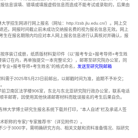
网报信息误填、错填或填报虚假信息而造成不能考试或录取的，后果由
网进行网上报名（网址：http://zsb.jlu.edu.cn/）。网上交
理退还。网报时间截止前未成功交纳报名费的视为报名信息无效。网上
。所有考生在报名期限内均应对本人网上报名信息进行认真核对并确认，报
按序装订成册，纸质版材料复印件（以“报考专业+报考导师+考生姓
要装订在内，再单独提交一本完整论文），邮寄至研究院办公室，同
考专业+报考导师+考生姓名”的格式命名，
发送至研究院邮箱
版材料需于2025年5月23日前邮出，以邮戳时间为准，逾期不予补交；
箱。
学前卫南区法学楼906室，东北与东北亚研究院行政办公室，联系电话
使用EMS或顺丰邮寄，因使用其他快递邮寄材料而耽误报名的考生后果自负。
吉林大学博士研究生报名系统下载并打印，“本人自述”栏及承诺人签
术职称的专家)“专家推荐书”（详见附件2）。
不少于3000字，需明确研究方向、相关文献和资料准备情况、拟研究