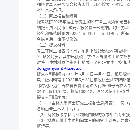
细核对本人是否符合报考条件。凡不按要求报名、
考生本人承担。
（二）网上报名和缴费
报考我院2025年博士研究生的所有考生均须登录吉林大学招生
纳报名费人民币200元，报名费一经缴纳，均不办
报名和缴费时间为2025年5月16日—5月19日
名结束后一律不得修改。
（三）提交材料
考生在网上报名的同时，须将下述纸质版材料复印件
名”命名封皮，其中已获硕士学位人员将硕士论文摘
时将下述材料原件彩色扫描成一个PDF文件，按“报
dongyanyuan@jlu.edu.cn
。
提交材料时间为2025年5月16日—月23日。纸质
电子版材料需于2025年5月23日前发送至研究院邮
邮寄地址为：吉林省长春市前进大街2699号吉林大
0431-85167620，邮编130012。请务必
提交材料顺序为：
（1）《吉林大学博士研究生报名信息简表》一份（
名均由考生本人手写）。
（2）两名报考学科专业领域内的教授(或相当专业技
（3）拟攻读博士学位期间本人的研究计划书，要求
框架等。