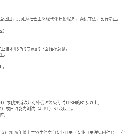
热爱祖国，愿意为社会主义现代化建设服务，遵纪守法，品行端正。
位）；
专业技术职称的专家)的书面推荐意见。
考生。
上。
4）或俄罗斯联邦对外俄语等级考试ТРКИ的B1及以上。
4）或日语能力测试（JLPT）N2及以上。
学位。
京）2025年博士生招生简章和专业目录（专业目录详见附件1），仔