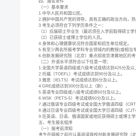
四、报名条件
（一）基本要求
1.中华人民共和国公民。
2.拥护中国共产党的领导，具有正确的政治方向，
3.考生必须符合下列学历条件之一：
（1）应届硕士毕业生（最迟须在入学前取得硕士学
（2）已获硕士或博士学位的人员。
4.身体和心理健康状况符合国家和招生单位规定。
5.有至少两名所报考学科专业领域内的教授(或相当
6.创新发展研究院（北京）重点招收京津冀地区的
（二）外语水平须符合以下任意一项：
1.全国大学英语四级或六级考试成绩达到425分及以
2.托福（TOEFL）考试成绩达到90分及以上。
3.雅思（IELTS）考试成绩达到6分及以上。
4.GRE成绩达到300分及以上（新）。
5.英语专业四级或八级考试成绩60分及以上。
6.WSK（PETS-5）考试成绩60分及以上。
7.通过俄语专业四级考试或全国大学俄语四级（CRT
8.通过日语专业四级考试或全国大学日语四级（CJT
9.在英语、日语、俄语国家或地区获得硕士或博士
五、考生报名程序
（一）报考前须知
考生在网报之前应认真阅读我校创新发展研究院（北